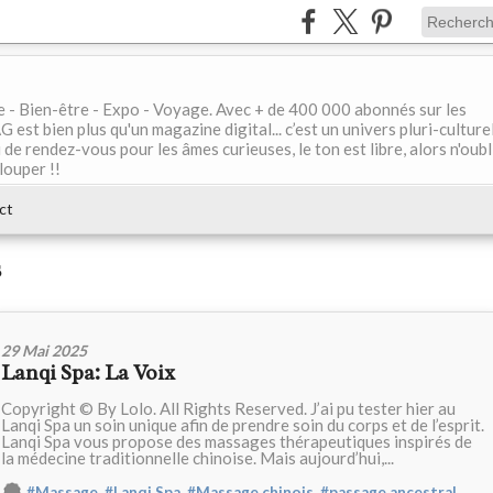
le - Bien-être - Expo - Voyage. Avec + de 400 000 abonnés sur les
 bien plus qu'un magazine digital... c’est un univers pluri-culturel
de rendez-vous pour les âmes curieuses, le ton est libre, alors n'oubl
louper !!
ct
s
29 Mai 2025
Lanqi Spa: La Voix
Copyright © By Lolo. All Rights Reserved. J’ai pu tester hier au
Lanqi Spa un soin unique afin de prendre soin du corps et de l’esprit.
Lanqi Spa vous propose des massages thérapeutiques inspirés de
la médecine traditionnelle chinoise. Mais aujourd’hui,...
,
,
,
#Massage
#Lanqi Spa
#Massage chinois
#passage ancestral