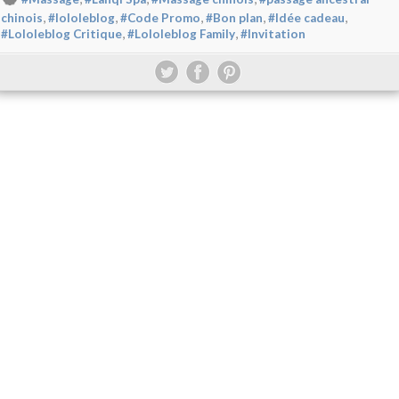
,
,
,
,
,
chinois
#lololeblog
#Code Promo
#Bon plan
#Idée cadeau
,
,
#Lololeblog Critique
#Lololeblog Family
#Invitation