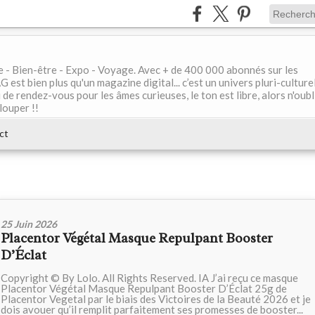
le - Bien-être - Expo - Voyage. Avec + de 400 000 abonnés sur les
 bien plus qu'un magazine digital... c’est un univers pluri-culturel
de rendez-vous pour les âmes curieuses, le ton est libre, alors n'oubl
louper !!
ct
25 Juin 2026
Placentor Végétal Masque Repulpant Booster
D’Éclat
Copyright © By Lolo. All Rights Reserved. IA J’ai reçu ce masque
Placentor Végétal Masque Repulpant Booster D’Éclat 25g de
Placentor Vegetal par le biais des Victoires de la Beauté 2026 et je
dois avouer qu’il remplit parfaitement ses promesses de booster...