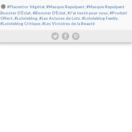
,
,
#Placentor Végétal
#Masque Repulpant
#Masque Repulpant
,
,
,
Booster D’Éclat
#Booster D’Éclat
#J'ai testé pour vous
#Produit
,
,
,
,
Offert
#Lololeblog
#Les Astuces de Lolo
#Lololeblog Family
,
#Lololeblog Critique
#Les Victoires de la Beauté