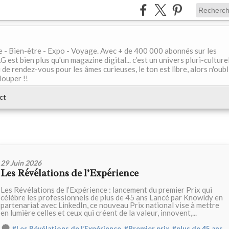
le - Bien-être - Expo - Voyage. Avec + de 400 000 abonnés sur les
 bien plus qu'un magazine digital... c’est un univers pluri-culturel
de rendez-vous pour les âmes curieuses, le ton est libre, alors n'oubl
louper !!
ct
29 Juin 2026
Les Révélations de l’Expérience
Les Révélations de l’Expérience : lancement du premier Prix qui
célèbre les professionnels de plus de 45 ans Lancé par Knowldy en
partenariat avec LinkedIn, ce nouveau Prix national vise à mettre
en lumière celles et ceux qui créent de la valeur, innovent,...
,
,
,
#Les Révélations de l’Expérience
#Premier prix
#plus de 45 ans