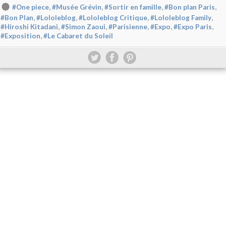
,
,
,
,
#One piece
#Musée Grévin
#Sortir en famille
#Bon plan Paris
,
,
,
,
#Bon Plan
#Lololeblog
#Lololeblog Critique
#Lololeblog Family
,
,
,
,
,
#Hiroshi Kitadani
#Simon Zaoui
#Parisienne
#Expo
#Expo Paris
,
#Exposition
#Le Cabaret du Soleil