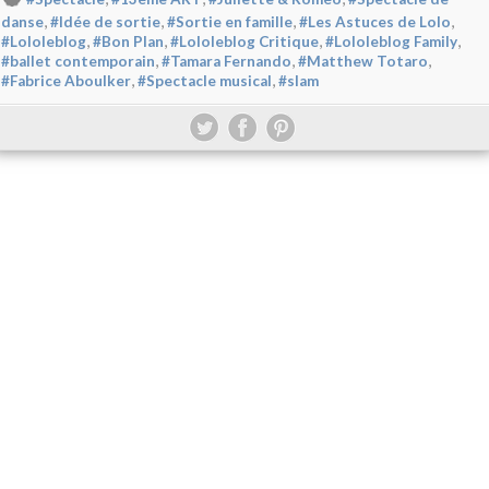
,
,
,
,
danse
#Idée de sortie
#Sortie en famille
#Les Astuces de Lolo
,
,
,
,
#Lololeblog
#Bon Plan
#Lololeblog Critique
#Lololeblog Family
,
,
,
#ballet contemporain
#Tamara Fernando
#Matthew Totaro
,
,
#Fabrice Aboulker
#Spectacle musical
#slam