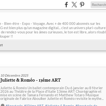
le - Bien-être - Expo - Voyage. Avec + de 400 000 abonnés sur les
 bien plus qu'un magazine digital... c’est un univers pluri-culturel
de rendez-vous pour les âmes curieuses, le ton est libre, alors n'oubl
louper !!
ct
10 Décembre 2025
Juliette & Roméo - 13éme ART
Juliette & Roméo Un ballet contemporain Du 6 janvier au 8 février
2026 au Théâtre de la Place d'Italie 13éme ART Chorégraphie et
mise en scène de Tamara Fernando et Matthew Totaro Musique
originale de Fabrice Aboulker Juliette et Roméo revisite le mythe...
,
,
,
#Spectacle
#13éme ART
#Juliette & Roméo
#Spectacle de