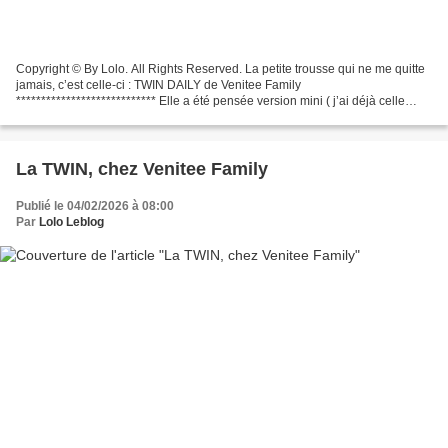
Copyright © By Lolo. All Rights Reserved. La petite trousse qui ne me quitte
jamais, c’est celle-ci : TWIN DAILY de Venitee Family
**************************** Elle a été pensée version mini ( j’ai déjà celle
format Voyage hyper pratique ) pour le sac...
La TWIN, chez Venitee Family
Publié le 04/02/2026 à 08:00
Par
Lolo Leblog