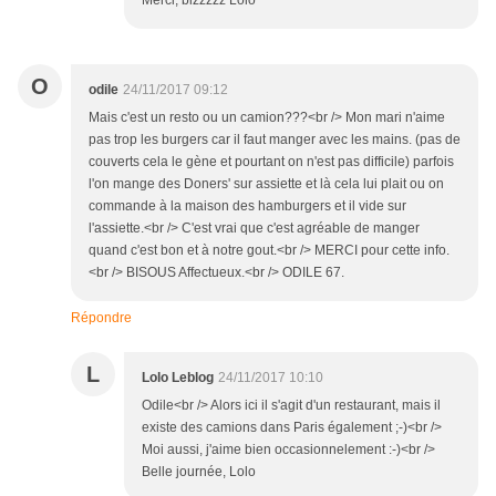
Merci, bizzzzz Lolo
O
odile
24/11/2017 09:12
Mais c'est un resto ou un camion???<br /> Mon mari n'aime
pas trop les burgers car il faut manger avec les mains. (pas de
couverts cela le gène et pourtant on n'est pas difficile) parfois
l'on mange des Doners' sur assiette et là cela lui plait ou on
commande à la maison des hamburgers et il vide sur
l'assiette.<br /> C'est vrai que c'est agréable de manger
quand c'est bon et à notre gout.<br /> MERCI pour cette info.
<br /> BISOUS Affectueux.<br /> ODILE 67.
Répondre
L
Lolo Leblog
24/11/2017 10:10
Odile<br /> Alors ici il s'agit d'un restaurant, mais il
existe des camions dans Paris également ;-)<br />
Moi aussi, j'aime bien occasionnelement :-)<br />
Belle journée, Lolo