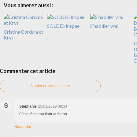
Vous aimerez aussi :
SOLDES Inspee
S’habiller vrai
Cristina Cordula et
Krys
L
D
B
Ö
Commenter cet article
Ajouter un commentaire
S
Stephanie
25/01/2019 08:34
C'est très beau !!<br /> Steph
Répondre