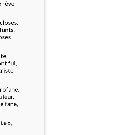
e rêve
closes,
funts,
oses
te,
nt fui,
triste
profane.
uleur.
e fane,
te »,