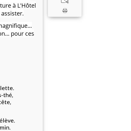
ture à L'Hôtel
 assister.
agnifique...
n... pour ces
lette.
s-thé,
tête,
élève.
min.