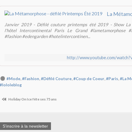
Janvier 2019 - Défilé couture printemps été 2019 - Show L
l'hôtel Intercontinental Paris Le Grand #lametamorphose #lo
#fashion #edengarden #hotelintercontinen...
http://www.youtube.com/watch
,
,
,
,
,
#Mode
#Fashion
#Défilé Couture
#Coup de Coeur
#Paris
#La M
#lololeblog
Holiday On Ice fête ses 75 ans
S'inscrire à la newsletter