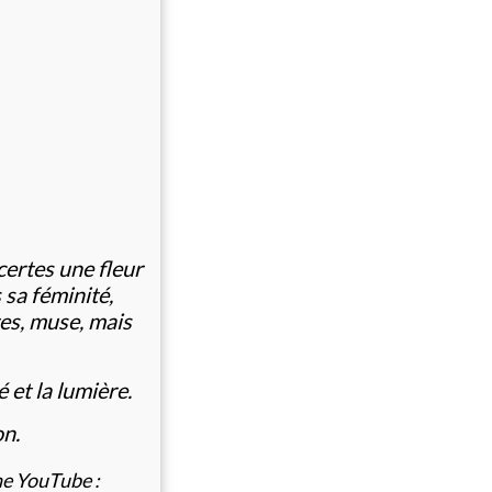
ertes une fleur
 sa féminité,
tes, muse, mais
é et la lumière.
on.
ne YouTube :