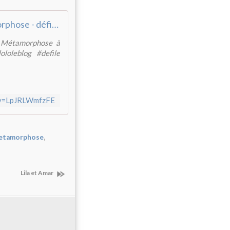
La Métamorphose - défilé Printemps Été 2019
a Métamorphose à
loleblog #defile
?v=LpJRLWmfzFE
,
etamorphose
Lila et Amar