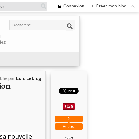
Connexion
+
Créer mon blog
.
iez
blié par
Lolo Leblog
ion
0
Repost
sa nouvelle