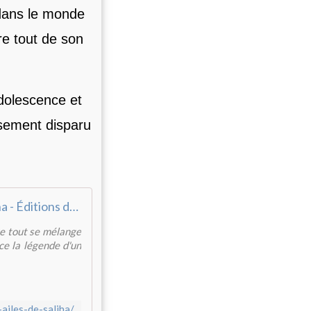
 dans le monde
e tout de son
adolescence et
usement disparu
Les ailes de Saliha - Éditions du Panthéon
que tout se mélange
e la légende d'un
ailes-de-saliha/