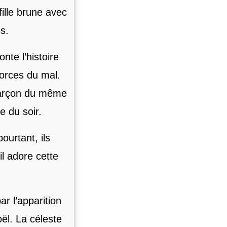
fille brune avec
s.
nte l’histoire
forces du mal.
 garçon du même
e du soir.
ourtant, ils
l adore cette
r l’apparition
oël. La céleste