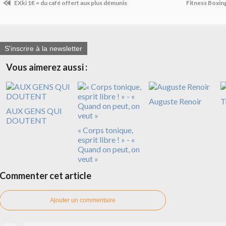
EXki 1€ = du café offert aux plus démunis
Fitness Boxin
S'inscrire à la newsletter
Vous aimerez aussi :
Auguste Renoir
T
AUX GENS QUI
DOUTENT
« Corps tonique,
esprit libre ! » - «
Quand on peut, on
veut »
Commenter cet article
Ajouter un commentaire