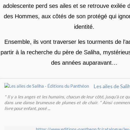
adolescente perd ses ailes et se retrouve exilée
des Hommes, aux côtés de son protégé qui ignor
identité.
Ensemble, ils vont traverser les tourments de l’
partir à la recherche du père de Saliha, mystérie
des années auparavant…
" Il y a les anges et les humains, chacun de leur côté, jusqu'à ce 
dans une danse brumeuse de plumes et de chair. " Ainsi commenc
livre pour enfant, posé ...
https://www.editions-pantheon.fr/catalogue/les-