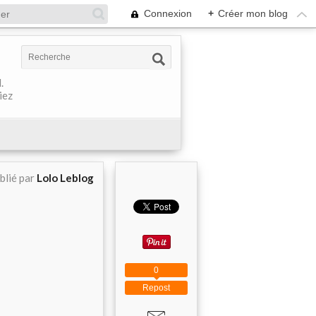
Connexion
+
Créer mon blog
.
iez
blié par
Lolo Leblog
0
Repost