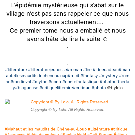
L’épidémie mystérieuse qui s’abat sur le
village n’est pas sans rappeler ce que nous
traversons actuellement...
Ce premier tome nous a emballé et nous
avons hâte de lire la suite ☺️
.
.
#litterature
#litteraturejeunesse
#roman
#lire
#ideecadeau
#mah
autetlesmauditsdecheneauloup
#recit
#fantasy
#mystery
#rom
an
#medieval
#mythe
#conte
#contefantastique
#photooftheda
y
#blogueuse
#critiquelitteraire
#critique
#photo
©️bylolo
Copyright © By Lolo. All Rights Reserved.
#Mahaut et les maudits de Chêne-au-Loup
#Littérature
#critique
#Jeunesse
#Idée de cadeau
#Sophie Noël
#Gulf Stream Éditeur