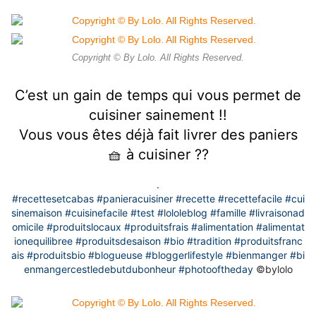
Copyright © By Lolo. All Rights Reserved.
C’est un gain de temps qui vous permet de
cuisiner sainement !!
Vous vous êtes déjà fait livrer des paniers
🧺 à cuisiner ??
.
#recettesetcabas
#panieracuisiner
#recette
#recettefacile
#cui
sinemaison
#cuisinefacile
#test
#lololeblog
#famille
#livraisonad
omicile
#produitslocaux
#produitsfrais
#alimentation
#alimentat
ionequilibree
#produitsdesaison
#bio
#tradition
#produitsfranc
ais
#produitsbio
#blogueuse
#bloggerlifestyle
#bienmanger
#bi
enmangercestledebutdubonheur
#photooftheday
©️bylolo