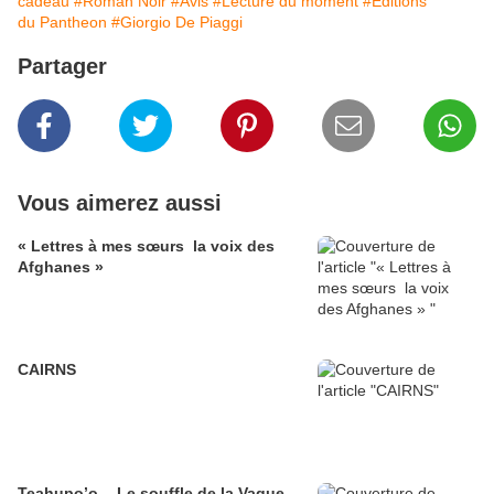
cadeau
#Roman Noir
#Avis
#Lecture du moment
#Éditions
du Pantheon
#Giorgio De Piaggi
Partager
Vous aimerez aussi
« Lettres à mes sœurs la voix des
Afghanes »
CAIRNS
Teahupo’o. - Le souffle de la Vague