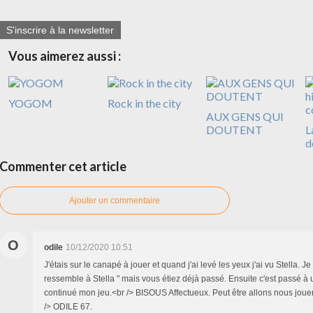
S'inscrire à la newsletter
Vous aimerez aussi :
YOGOM
Rock in the city
AUX GENS QUI
DOUTENT
L
d
Commenter cet article
Ajouter un commentaire
O
odile
10/12/2020 10:51
J'étais sur le canapé à jouer et quand j'ai levé les yeux j'ai vu Stella. Je
ressemble à Stella " mais vous étiez déjà passé. Ensuite c'est passé à u
continué mon jeu.<br /> BISOUS Affectueux. Peut être allons nous jo
/> ODILE 67.