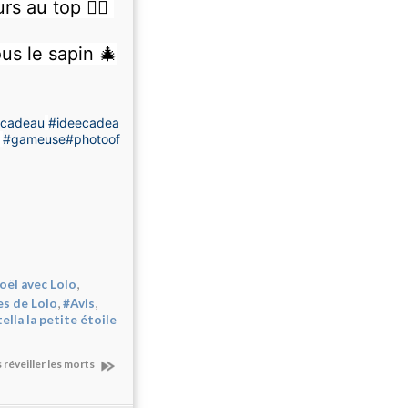
rs au top 👌🏻
us le sapin 🎄
ecadeau
#ideecadea
#gameuse
#photoof
,
oël avec Lolo
,
,
es de Lolo
#Avis
ella la petite étoile
 réveiller les morts