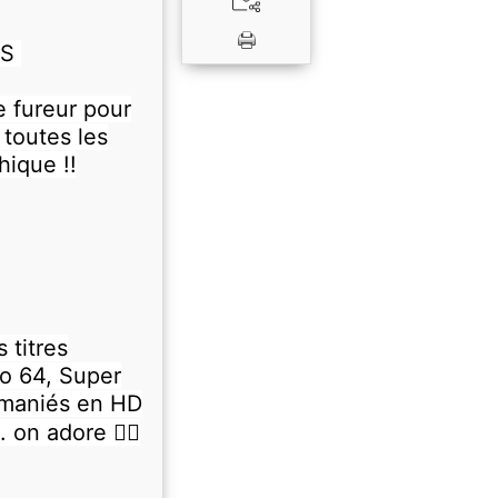
RS
e fureur pour
 toutes les
ique !!
 titres
io 64, Super
emaniés en HD
 on adore 👍🏻