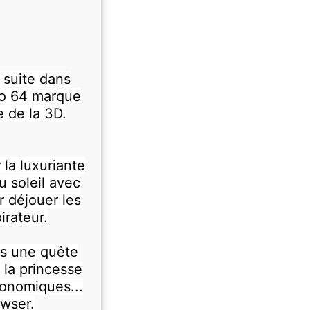
 suite dans
io 64 marque
 de la 3D.
la luxuriante
u soleil avec
r déjouer les
rateur.
ns une quête
 la princesse
ronomiques...
owser.