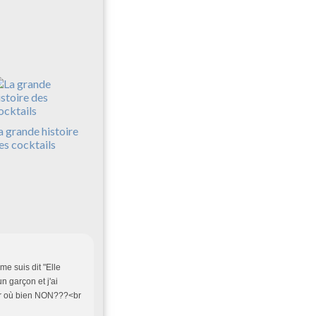
a grande histoire
es cocktails
 me suis dit "Elle
n garçon et j'ai
uer où bien NON???<br