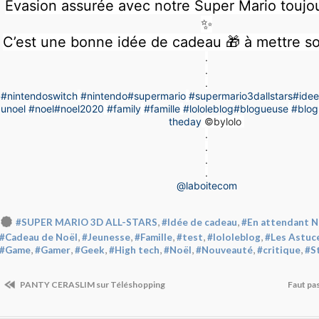
Évasion assurée avec notre Super Mario toujou
✨
C’est une bonne idée de cadeau 🎁 à mettre so
.
.
.
#nintendoswitch
#nintendo
#supermario
#supermario3dallstars
#ide
unoel
#noel
#noel2020
#family
#famille
#lololeblog
#blogueuse
#blog
theday
©️bylolo
.
.
.
.
@laboitecom
,
,
#SUPER MARIO 3D ALL-STARS
#Idée de cadeau
#En attendant N
,
,
,
,
,
#Cadeau de Noël
#Jeunesse
#Famille
#test
#lololeblog
#Les Astuc
,
,
,
,
,
,
,
#Game
#Gamer
#Geek
#High tech
#Noël
#Nouveauté
#critique
#St
PANTY CERASLIM sur Téléshopping
Faut pas