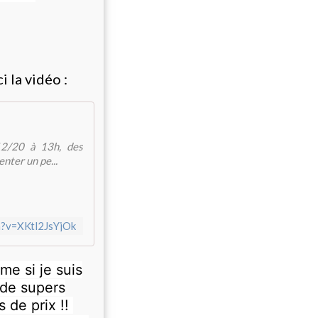
 la vidéo :
12/20 à 13h, des
nter un pe...
h?v=XKtl2JsYjOk
me si je suis
 de supers
 de prix !!