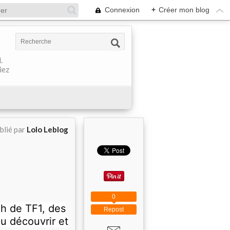
Connexion
+
Créer mon blog
.
iez
blié par
Lolo Leblog
0
3h de TF1, des
Repost
pu découvrir et