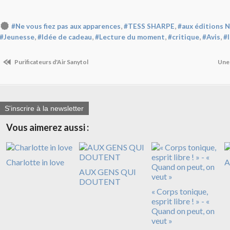
,
,
#Ne vous fiez pas aux apparences
#TESS SHARPE
#aux éditions 
,
,
,
,
,
#Jeunesse
#Idée de cadeau
#Lecture du moment
#critique
#Avis
#
Purificateurs d'Air Sanytol
Une 
S'inscrire à la newsletter
Vous aimerez aussi :
Charlotte in love
A
AUX GENS QUI
DOUTENT
« Corps tonique,
esprit libre ! » - «
Quand on peut, on
veut »