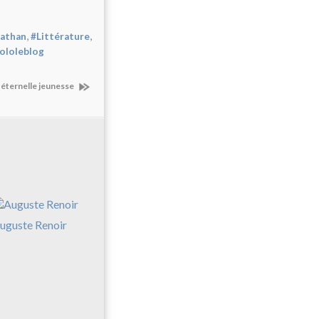
,
,
Nathan
#Littérature
lololeblog
éternelle jeunesse
uguste Renoir