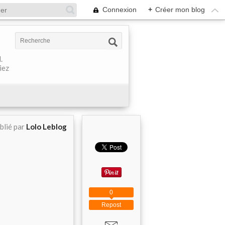
Connexion
+
Créer mon blog
.
iez
blié par
Lolo Leblog
0
Repost