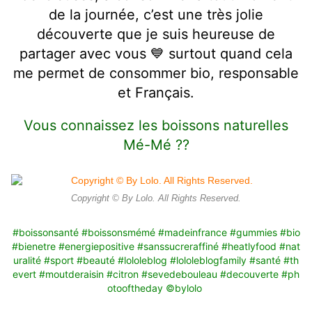
de la journée, c’est une très jolie
découverte que je suis heureuse de
partager avec vous 💙 surtout quand cela
me permet de consommer bio, responsable
et Français.
Vous connaissez les boissons naturelles
Mé-Mé ??
Copyright © By Lolo. All Rights Reserved.
#boissonsanté
#boissonsmémé
#madeinfrance
#gummies
#bio
#bienetre
#energiepositive
#sanssucreraffiné
#heatlyfood
#nat
uralité
#sport
#beauté
#lololeblog
#lololeblogfamily
#santé
#th
evert
#moutderaisin
#citron
#sevedebouleau
#decouverte
#ph
otooftheday
©️bylolo