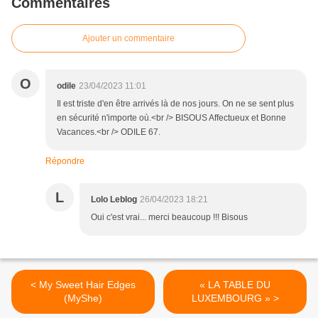
Commentaires
Ajouter un commentaire
O
odile
23/04/2023 11:01
Il est triste d'en être arrivés là de nos jours. On ne se sent plus
en sécurité n'importe où.<br /> BISOUS Affectueux et Bonne
Vacances.<br /> ODILE 67.
Répondre
L
Lolo Leblog
26/04/2023 18:21
Oui c'est vrai... merci beaucoup !!! Bisous
< My Sweet Hair Edges
« LA TABLE DU
(MyShe)
LUXEMBOURG » >