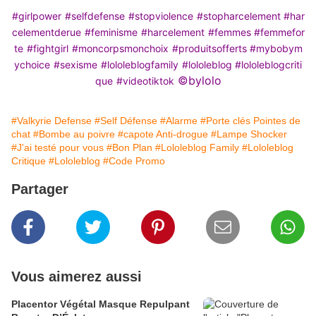
#girlpower
#selfdefense
#stopviolence
#stopharcelement
#har
celementderue
#feminisme
#harcelement
#femmes
#femmefor
te
#fightgirl
#moncorpsmonchoix
#produitsofferts
#mybobym
ychoice
#sexisme
#lololeblogfamily
#lololeblog
#lololeblogcriti
©️bylolo
que
#videotiktok
#Valkyrie Defense
#Self Défense
#Alarme
#Porte clés Pointes de
chat
#Bombe au poivre
#capote Anti-drogue
#Lampe Shocker
#J'ai testé pour vous
#Bon Plan
#Lololeblog Family
#Lololeblog
Critique
#Lololeblog
#Code Promo
Partager
Vous aimerez aussi
Placentor Végétal Masque Repulpant