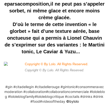
eparsacomposition,il ne peut pas s’appeler
sorbet, ni même glace et encore moins
crème glacée.
D’où le terme de cette invention « le
glorbet » fait d’une texture aérée, base
onctueuse qui a permis à Lionel Chauvin
de s’exprimer sur des variantes : le Martini
tonic, Le Caviar & Yuzu...
Copyright © By Lolo. All Rights Reserved.
#gin
#citadellegin
#citadellerouge
#gintonic
#consommeravec
moderation
#collaboration
#collaborationcommerciale
#lololeblo
g
#lololeblogfamily
#lololeblogcritique
#coctails
#drinks
#drink
#food
#videooftheday
©️bylolo