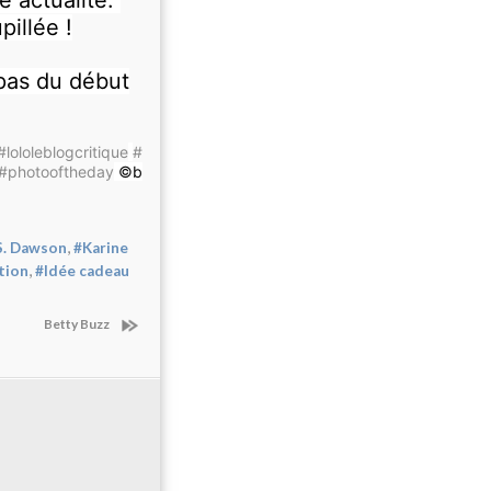
illée !
 pas du début
#lololeblogcritique
#
#photooftheday
©️b
,
S. Dawson
#Karine
,
tion
#Idée cadeau
Betty Buzz