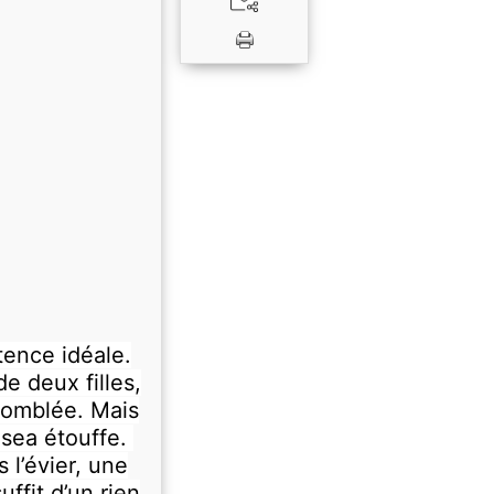
ence idéale.
e deux filles,
comblée. Mais
lsea étouffe.
 l’évier, une
uffit d’un rien