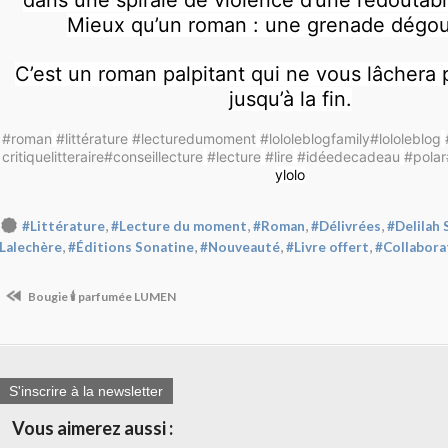
Mieux qu’un roman : une grenade dégoup
C’est un roman palpitant qui ne vous lâchera
jusqu’à la fin.
#roman
#littérature
#lecturedumoment
#lololeblogfamily
#lololeblog
critiquelitteraire
#conseillecture
#lecture
#lire
#idéedecadeau
#polar
ylolo
,
,
,
,
#Littérature
#Lecture du moment
#Roman
#Délivrées
#Delilah 
,
,
,
,
Lalechère
#Éditions Sonatine
#Nouveauté
#Livre offert
#Collabora
Bougie 🕯️ parfumée LUMEN
S'inscrire à la newsletter
Vous aimerez aussi :