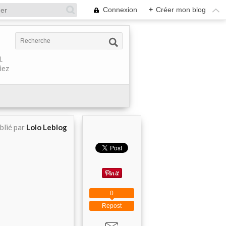
Connexion
+
Créer mon blog
.
iez
blié par
Lolo Leblog
0
Repost