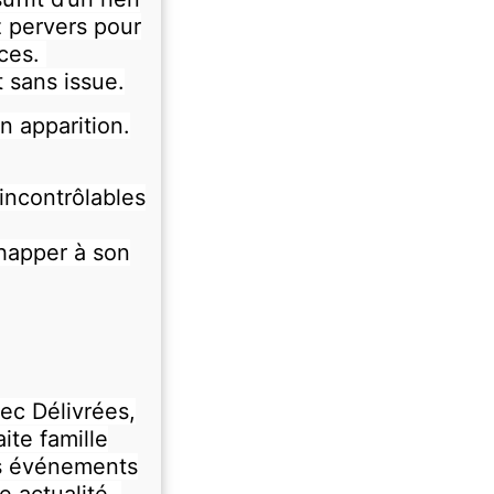
z pervers pour
aces.
t sans issue.
n apparition.
 incontrôlables
chapper à son
vec Délivrées,
ite famille
es événements
e actualité.