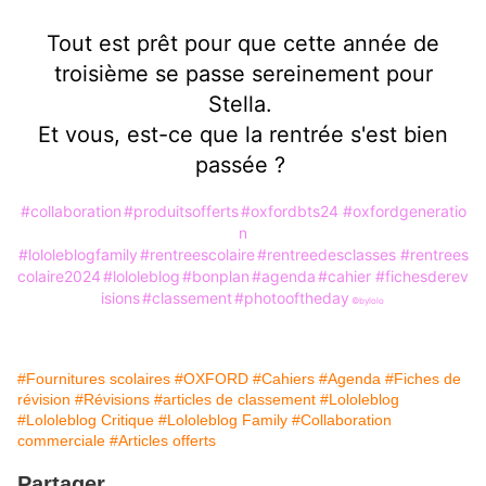
Tout est prêt pour que cette année de
troisième se passe sereinement pour
Stella.
Et vous, est-ce que la rentrée s'est bien
passée ?
#collaboration
#produitsofferts
#oxfordbts24
#oxfordgeneratio
n
#lololeblogfamily
#rentreescolaire
#rentreedesclasses
#rentrees
colaire2024
#lololeblog
#bonplan
#agenda
#cahier
#fichesderev
isions
#classement
#photooftheday
©️bylolo
#Fournitures scolaires
#OXFORD
#Cahiers
#Agenda
#Fiches de
révision
#Révisions
#articles de classement
#Lololeblog
#Lololeblog Critique
#Lololeblog Family
#Collaboration
commerciale
#Articles offerts
Partager