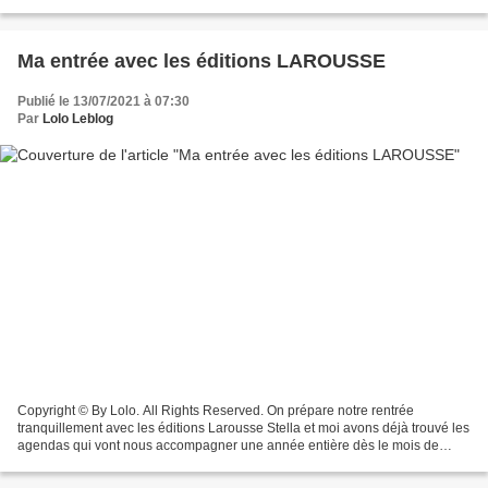
lunaire🌛2022 ****************************** « Vivre...
Ma entrée avec les éditions LAROUSSE
Publié le 13/07/2021 à 07:30
Par
Lolo Leblog
Copyright © By Lolo. All Rights Reserved. On prépare notre rentrée
tranquillement avec les éditions Larousse Stella et moi avons déjà trouvé les
agendas qui vont nous accompagner une année entière dès le mois de
septembre !!! Ils sont trop beaux 🤩 pratiques...