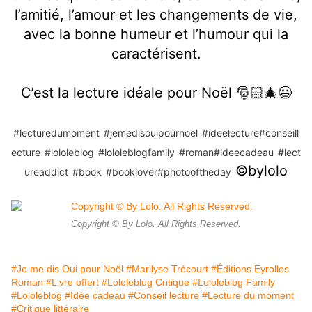
l’amitié, l’amour et les changements de vie,
avec la bonne humeur et l’humour qui la
caractérisent.
C’est la lecture idéale pour Noël 🎅🏻🎄😃
#lecturedumoment
#jemedisouipournoel
#ideelecture
#conseill
ecture
#lololeblog
#lololeblogfamily
#roman
#ideecadeau
#lect
©️bylolo
ureaddict
#book
#booklover
#photooftheday
Copyright © By Lolo. All Rights Reserved.
#Je me dis Oui pour Noël
#Marilyse Trécourt
#Éditions Eyrolles
Roman
#Livre offert
#Lololeblog Critique
#Lololeblog Family
#Lololeblog
#Idée cadeau
#Conseil lecture
#Lecture du moment
#Critique littéraire