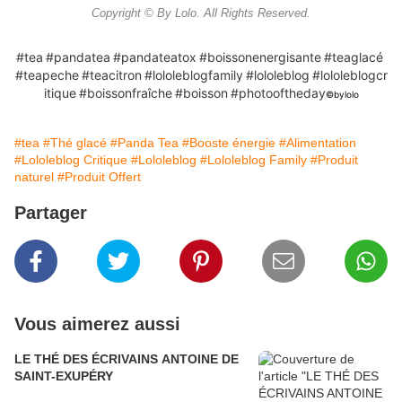
Copyright © By Lolo. All Rights Reserved.
#tea
#pandatea
#pandateatox
#boissonenergisante
#teaglacé
#teapeche
#teacitron
#lololeblogfamily
#lololeblog
#lololeblogcr
itique
#boissonfraîche
#boisson
#photooftheday
©️bylolo
#tea
#Thé glacé
#Panda Tea
#Booste énergie
#Alimentation
#Lololeblog Critique
#Lololeblog
#Lololeblog Family
#Produit
naturel
#Produit Offert
Partager
Vous aimerez aussi
LE THÉ DES ÉCRIVAINS ANTOINE DE
SAINT-EXUPÉRY