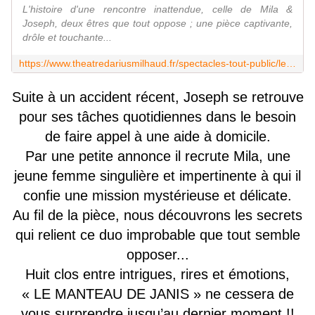
L'histoire d'une rencontre inattendue, celle de Mila &
Joseph, deux êtres que tout oppose ; une pièce captivante,
drôle et touchante...
https://www.theatredariusmilhaud.fr/spectacles-tout-public/le-manteau-de-janis/
Suite à un accident récent, Joseph se retrouve
pour ses tâches quotidiennes dans le besoin
de faire appel à une aide à domicile.
Par une petite annonce il recrute Mila, une
jeune femme singulière et impertinente à qui il
confie une mission mystérieuse et délicate.
Au fil de la pièce, nous découvrons les secrets
qui relient ce duo improbable que tout semble
opposer...
Huit clos entre intrigues, rires et émotions,
« LE MANTEAU DE JANIS » ne cessera de
vous surprendre jusqu’au dernier moment !!