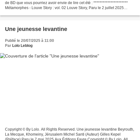
de BD que vous pourriez avoir envie de lire cet été : **********************
Métamorphes - Louve Story : vol. 02 Louve Story, Paru le 2 juillet 2025
Drakoo éditions Prix 13€90 **********************...
Une jeunesse levantine
Publié le 20/07/2025 à 11:00
Par
Lolo Leblog
Copyright © By Lolo. All Rights Reserved. Une jeunesse levantine Beyrouth,
La Mecque, Khomeiny, Jérusalem Michel Santi (Auteur) Gilles Kepel
(Préface) Paru le 7 mai 2025 Aux Éditions Favre Copyright © By Lolo. All