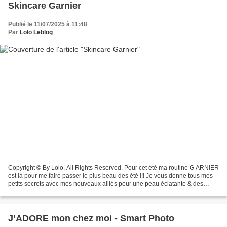
Skincare Garnier
Publié le 11/07/2025 à 11:48
Par
Lolo Leblog
Copyright © By Lolo. All Rights Reserved. Pour cet été ma routine G ARNIER
est là pour me faire passer le plus beau des été !!! Je vous donne tous mes
petits secrets avec mes nouveaux alliés pour une peau éclatante & des
boucles soignées : la nouveauté...
J’ADORE mon chez moi - Smart Photo