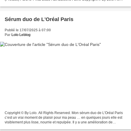
Rights Reserved. Un destin hors du commun,...
Sérum duo de L'Oréal Paris
Publié le 17/07/2025 à 07:00
Par
Lolo Leblog
Copyright © By Lolo. All Rights Reserved. Mon sérum duo de L'Oréal Paris
c’est un vrai moment de plaisir pour ma peau … en quelques jours elle est
visiblement plus lisse, nourrie et repulpée. Il y a une amélioration de
l’apparence des rides et ridules....