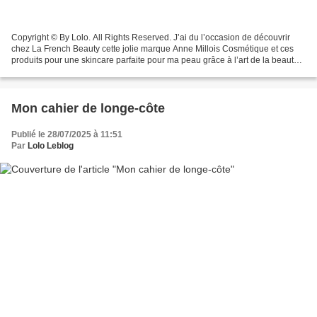
Copyright © By Lolo. All Rights Reserved. J’ai du l’occasion de découvrir
chez La French Beauty cette jolie marque Anne Millois Cosmétique et ces
produits pour une skincare parfaite pour ma peau grâce à l’art de la beauté
botanique et holistique 🌱 Pureté,...
Mon cahier de longe-côte
Publié le 28/07/2025 à 11:51
Par
Lolo Leblog