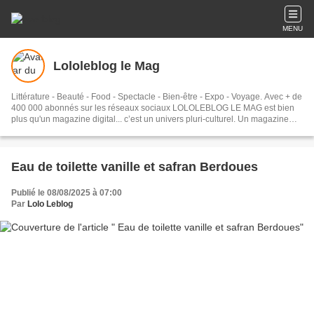
MENU
Lololeblog le Mag
Littérature - Beauté - Food - Spectacle - Bien-être - Expo - Voyage. Avec + de
400 000 abonnés sur les réseaux sociaux LOLOLEBLOG LE MAG est bien
plus qu'un magazine digital... c’est un univers pluri-culturel. Un magazine
lifestyle moderne, un lieu de rendez-vous pour les âmes curieuses, le ton est
libre, alors n'oubliez pas de vous abonner pour ne plus rien louper !!
Eau de toilette vanille et safran Berdoues
Publié le 08/08/2025 à 07:00
Par
Lolo Leblog