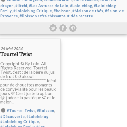
,
,
,
,
dragon
#litchi
#Les Astuces de Lolo
#Lololeblog
#Lololeblog
,
,
,
,
Family
#Lololeblog Critique
#boisson
#Maison de thés
#Salon-de-
,
,
Provence
#Boisson rafraichissante
#Idée recette
26 Mai 2024
Tourtel Twist
Copyright © By Lolo. All
Rights Reserved. Tourtel
Twist, c’est : de la bière du jus
de fruit 0,0 alcool
*********************** Idéal
pour de chouettes moments
de convivialité pour les beaux
jours 💛 C’est juste trop bon
😋 j’adore la pastèque 🍉 et le
melon...
,
,
#Tourtel Twist
#Boisson
,
,
#Découverte
#Lololeblog
,
#Lololeblog Critique
,
#Lololeblog Family
#Les