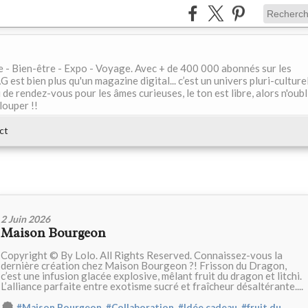
le - Bien-être - Expo - Voyage. Avec + de 400 000 abonnés sur les
 bien plus qu'un magazine digital... c’est un univers pluri-culturel
de rendez-vous pour les âmes curieuses, le ton est libre, alors n'oubl
louper !!
ct
2 Juin 2026
Maison Bourgeon
Copyright © By Lolo. All Rights Reserved. Connaissez-vous la
dernière création chez Maison Bourgeon ?! Frisson du Dragon,
c’est une infusion glacée explosive, mêlant fruit du dragon et litchi.
L’alliance parfaite entre exotisme sucré et fraîcheur désaltérante....
,
,
,
#Maison Bourgeon
#Collaboration
#Idée cadeau
#fruit du