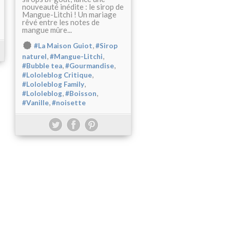
nouveauté inédite : le sirop de
Mangue-Litchi ! Un mariage
rêvé entre les notes de
mangue mûre...
,
#La Maison Guiot
#Sirop
,
,
naturel
#Mangue-Litchi
,
,
#Bubble tea
#Gourmandise
,
#Lololeblog Critique
,
#Lololeblog Family
,
,
#Lololeblog
#Boisson
,
#Vanille
#noisette