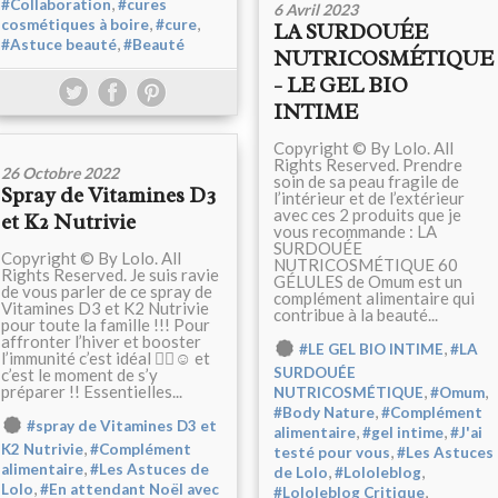
,
#Collaboration
#cures
6 Avril 2023
,
,
cosmétiques à boire
#cure
LA SURDOUÉE
,
#Astuce beauté
#Beauté
NUTRICOSMÉTIQUE
- LE GEL BIO
INTIME
Copyright © By Lolo. All
Rights Reserved. Prendre
26 Octobre 2022
soin de sa peau fragile de
Spray de Vitamines D3
l’intérieur et de l’extérieur
avec ces 2 produits que je
et K2 Nutrivie
vous recommande : LA
SURDOUÉE
Copyright © By Lolo. All
NUTRICOSMÉTIQUE 60
Rights Reserved. Je suis ravie
GÉLULES de Omum est un
de vous parler de ce spray de
complément alimentaire qui
Vitamines D3 et K2 Nutrivie
contribue à la beauté...
pour toute la famille !!! Pour
affronter l’hiver et booster
,
#LE GEL BIO INTIME
#LA
l’immunité c’est idéal 👍🏻☺️ et
SURDOUÉE
c’est le moment de s’y
préparer !! Essentielles...
,
,
NUTRICOSMÉTIQUE
#Omum
,
#Body Nature
#Complément
#spray de Vitamines D3 et
,
,
alimentaire
#gel intime
#J'ai
,
K2 Nutrivie
#Complément
,
testé pour vous
#Les Astuces
,
alimentaire
#Les Astuces de
,
,
de Lolo
#Lololeblog
,
Lolo
#En attendant Noël avec
,
#Lololeblog Critique