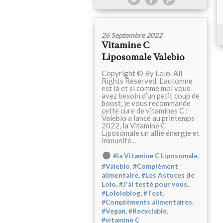
26 Septembre 2022
Vitamine C
Liposomale Valebio
Copyright © By Lolo. All
Rights Reserved. L’automne
est là et si comme moi vous
avez besoin d’un petit coup de
boost, je vous recommande
cette cure de vitamines C :
Valebio a lancé au printemps
2022, la Vitamine C
Liposomale un allié énergie et
immunité...
,
#la Vitamine C Liposomale
,
#Valebio
#Complément
,
alimentaire
#Les Astuces de
,
,
Lolo
#J'ai testé pour vous
,
,
#Lololeblog
#Test
,
#Compléments alimentaires
,
,
#Vegan
#Recyclable
#vitamine C