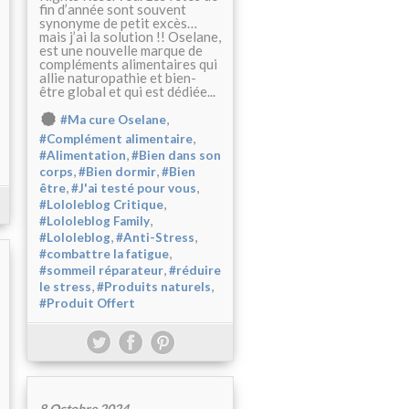
fin d’année sont souvent
synonyme de petit excès…
mais j’ai la solution !! Oselane,
est une nouvelle marque de
compléments alimentaires qui
allie naturopathie et bien-
être global et qui est dédiée...
,
#Ma cure Oselane
,
#Complément alimentaire
,
#Alimentation
#Bien dans son
,
,
corps
#Bien dormir
#Bien
,
,
être
#J'ai testé pour vous
,
#Lololeblog Critique
,
#Lololeblog Family
,
,
#Lololeblog
#Anti-Stress
,
#combattre la fatigue
,
#sommeil réparateur
#réduire
,
,
le stress
#Produits naturels
#Produit Offert
8 Octobre 2024