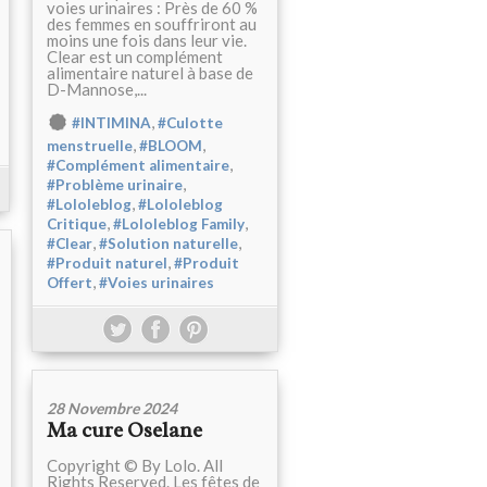
voies urinaires : Près de 60 %
des femmes en souffriront au
moins une fois dans leur vie.
Clear est un complément
alimentaire naturel à base de
D-Mannose,...
,
#INTIMINA
#Culotte
,
,
menstruelle
#BLOOM
,
#Complément alimentaire
,
#Problème urinaire
,
#Lololeblog
#Lololeblog
,
,
Critique
#Lololeblog Family
,
,
#Clear
#Solution naturelle
,
#Produit naturel
#Produit
,
Offert
#Voies urinaires
28 Novembre 2024
Ma cure Oselane
Copyright © By Lolo. All
Rights Reserved. Les fêtes de