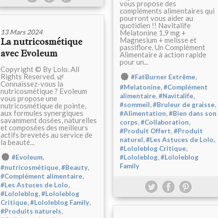
vous propose des
compléments alimentaires qui
pourront vous aider au
quotidien !! Navitalife
13 Mars 2024
Melatonine 1,9 mg +
Magnesium + melisse et
La nutricosmétique
passiflore. Un Complément
avec Evoleum
Alimentaire à action rapide
pour un...
Copyright © By Lolo. All
Rights Reserved. 🌿
,
#FatBurner Extrême
Connaissez-vous la
,
#Melatonine
#Complément
nutricosmétique ? Evoleum
,
,
alimentaire
#Navitalife
vous propose une
,
,
#sommeil
#Bruleur de graisse
nutricosmétique de pointe,
aux formules synergiques
,
#Alimentation
#Bien dans son
savamment dosées, naturelles
,
,
corps
#Collaboration
et composées des meilleurs
,
#Produit Offert
#Produit
actifs brevetés au service de
,
,
naturel
#Les Astuces de Lolo
la beauté...
,
#Lololeblog Critique
,
,
#Evoleum
#Lololeblog
#Lololeblog
Family
,
,
#nutricosmétique
#Beauty
,
#Complément alimentaire
,
#Les Astuces de Lolo
,
#Lololeblog
#Lololeblog
,
,
Critique
#Lololeblog Family
,
#Produits naturels