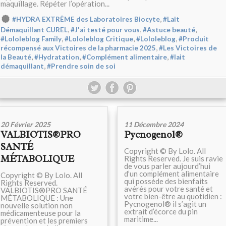
maquillage. Répéter l’opération...
,
#HYDRA EXTRÊME des Laboratoires Biocyte
#Lait
,
,
,
Démaquillant CUREL
#J'ai testé pour vous
#Astuce beauté
,
,
,
#Lololeblog Family
#Lololeblog Critique
#Lololeblog
#Produit
,
récompensé aux Victoires de la pharmacie 2025
#Les Victoires de
,
,
,
la Beauté
#Hydratation
#Complément alimentaire
#lait
,
démaquillant
#Prendre soin de soi
20 Février 2025
11 Décembre 2024
VALBIOTIS®PRO
Pycnogenol®
SANTÉ
Copyright © By Lolo. All
MÉTABOLIQUE
Rights Reserved. Je suis ravie
de vous parler aujourd’hui
d’un complément alimentaire
Copyright © By Lolo. All
qui possède des bienfaits
Rights Reserved.
avérés pour votre santé et
VALBIOTIS®PRO SANTÉ
votre bien-être au quotidien :
MÉTABOLIQUE : Une
Pycnogenol® il s’agit un
nouvelle solution non
extrait d’écorce du pin
médicamenteuse pour la
maritime...
prévention et les premiers