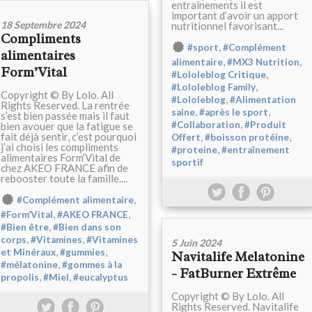
entraînements il est
important d’avoir un apport
18 Septembre 2024
nutritionnel favorisant...
Compliments
,
#sport
#Complément
alimentaires
,
,
alimentaire
#MX3 Nutrition
Form’Vital
,
#Lololeblog Critique
,
#Lololeblog Family
Copyright © By Lolo. All
,
#Lololeblog
#Alimentation
Rights Reserved. La rentrée
,
,
saine
#après le sport
s’est bien passée mais il faut
,
#Collaboration
#Produit
bien avouer que la fatigue se
fait déjà sentir, c’est pourquoi
,
,
Offert
#boisson protéine
j’ai choisi les compliments
,
#proteine
#entraînement
alimentaires Form’Vital de
sportif
chez AKEO FRANCE afin de
rebooster toute la famille....
,
#Complément alimentaire
,
,
#Form’Vital
#AKEO FRANCE​​​​​​​
,
#Bien être
#Bien dans son
,
,
corps
#Vitamines
#Vitamines
5 Juin 2024
,
,
et Minéraux
#gummies
Navitalife Melatonine
,
#mélatonine
#gommes à la
- FatBurner Extrême
,
,
propolis
#Miel
#eucalyptus
Copyright © By Lolo. All
Rights Reserved. Navitalife