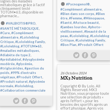
signes des maladies
,
#Pycnogenol®
métaboliques grâce à l’actif
cliniquement testé
,
#Complément alimentaire
TOTUM•63, disponible en
,
#Bien dans son corps
#Bien
pharmacie...
,
,
,
être
#Femme
#Ménopause
,
,
#Santé
#Astuce beauté
,
#VALBIOTIS®PRO
,
#jambes lourdes
#photo-
,
#SANTÉ MÉTABOLIQUE
,
vieillissement
#beauté de la
,
#Cure
#Complément
,
,
peau
#Lololeblog
#Lololeblog
,
alimentaire
#Lololeblog
,
,
Critique
#Lololeblog Family
,
,
Critique
#Lololeblog Family
,
#Bon Plan
#Produit Offert
,
,
#Lololeblog
#TOTUM•63
,
#maladies métaboliques
,
#diabète de type 2
,
#prédiabètel
#dysglycémie
,
,
modérée
#glycémie
,
#triglycérides
#gestion du
,
poids
#99% d’extraits
26 Octobre 2024
,
,
MX3 Nutrition
végétaux
#Produit Offert
,
#Produit naturel
#glycémie
,
,
Copyright © By Lolo. All
normale
#lololeblog
Rights Reserved. MX3
#Collaboration commerciale
Nutrition, vous propose toute
une sélection de produits «
après l’effort », pour les
besoins des sportifs après un
effort physique. Après vos