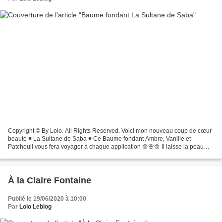
Copyright © By Lolo. All Rights Reserved. Voici mon nouveau coup de cœur
beauté ♥️ La Sultane de Saba ♥️ Ce Baume fondant Ambre, Vanille et
Patchouli vous fera voyager à chaque application 🌼🌸🌼 il laisse la peau
parfaitement hydrater et délicatement parfumée...
À la Claire Fontaine
Publié le 19/06/2020 à 10:00
Par
Lolo Leblog