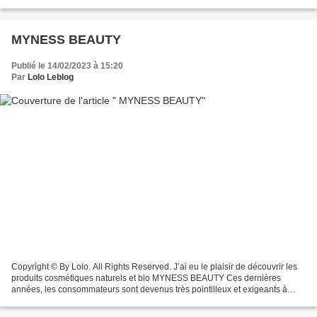
complément alimentaire qui contribue à la beauté...
MYNESS BEAUTY
Publié le 14/02/2023 à 15:20
Par
Lolo Leblog
Copyright © By Lolo. All Rights Reserved. J’ai eu le plaisir de découvrir les
produits cosmétiques naturels et bio MYNESS BEAUTY Ces dernières
années, les consommateurs sont devenus très pointilleux et exigeants à
l’égard des produits qu’ils achètent....