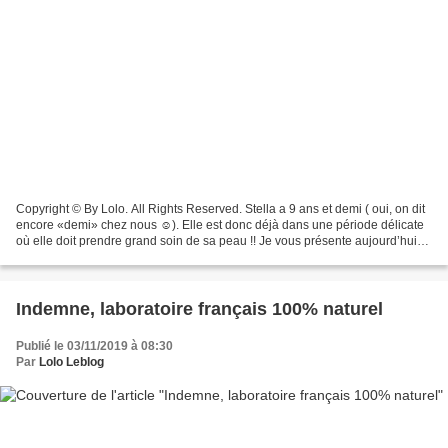
Copyright © By Lolo. All Rights Reserved. Stella a 9 ans et demi ( oui, on dit
encore «demi» chez nous ☺️). Elle est donc déjà dans une période délicate
où elle doit prendre grand soin de sa peau !! Je vous présente aujourd’hui
Môme care®, des soins cosmétiques...
Indemne, laboratoire français 100% naturel
Publié le 03/11/2019 à 08:30
Par
Lolo Leblog