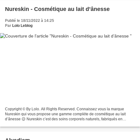
Nureskin - Cosmétique au lait d’ânesse
Publié le 18/11/2022 à 14:25
Par
Lolo Leblog
Copyright © By Lolo. All Rights Reserved. Connaissez vous la marque
Nureskin qui vous propose une gamme complète de cosmétique au lait
d’ânesse 😉 Nureskin c’est des soins corporels naturels, fabriqués en
France 🇫🇷 et adaptés pour tous les types de peau...