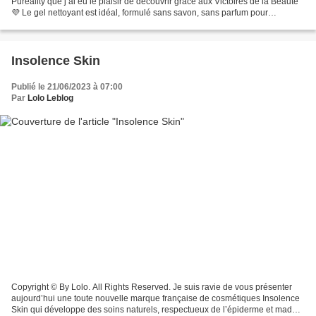
Pureality que j’ai eu le plaisir de découvrir grâce aux Victoires de la Beauté
💜 Le gel nettoyant est idéal, formulé sans savon, sans parfum pour
respecter les peaux les plus sensibles...
Insolence Skin
Publié le 21/06/2023 à 07:00
Par
Lolo Leblog
Copyright © By Lolo. All Rights Reserved. Je suis ravie de vous présenter
aujourd’hui une toute nouvelle marque française de cosmétiques Insolence
Skin qui développe des soins naturels, respectueux de l’épiderme et made