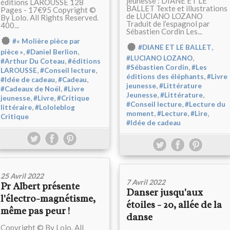
jeunesse : DIANE ET LE
éditions LAROUSSE 128
BALLET Texte et illustrations
Pages - 17€95 Copyright ©
de LUCIANO LOZANO
By Lolo. All Rights Reserved.
Traduit de l’espagnol par
400...
Sébastien Cordin Les...
#« Molière pièce par
,
#DIANE ET LE BALLET
,
,
pièce »
#Daniel Berlion
,
#LUCIANO LOZANO
,
#Arthur Du Coteau
#éditions
,
#Sébastien Cordin
#Les
,
,
LAROUSSE
#Conseil lecture
,
éditions des éléphants
#Livre
,
,
#Idée de cadeau
#Cadeau
,
jeunesse
#Littérature
,
#Cadeaux de Noël
#Livre
,
,
Jeunesse
#Littérature
,
,
jeunesse
#Livre
#Critique
,
#Conseil lecture
#Lecture du
,
littéraire
#Lololeblog
,
,
,
moment
#Lecture
#Lire
Critique
#Idée de cadeau
25 Avril 2022
7 Avril 2022
Pr Albert présente
Danser jusqu'aux
l'électro-magnétisme,
étoiles - 20, allée de la
même pas peur !
danse
Copyright © By Lolo. All