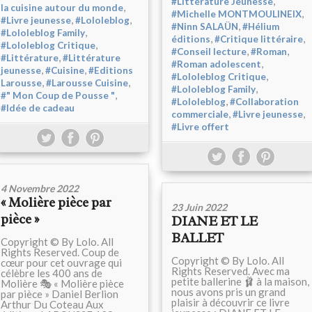
,
#Littérature Jeunesse
,
la cuisine autour du monde
,
#Michelle MONTMOULINEIX
,
,
#Livre jeunesse
#Lololeblog
,
#Ninn SALAÜN
#Hélium
,
#Lololeblog Family
,
,
éditions
#Critique littéraire
,
#Lololeblog Critique
,
,
#Conseil lecture
#Roman
,
#Littérature
#Littérature
,
#Roman adolescent
,
,
jeunesse
#Cuisine
#Editions
,
#Lololeblog Critique
,
,
Larousse
#Larousse Cuisine
,
#Lololeblog Family
,
#" Mon Coup de Pousse "
,
#Lololeblog
#Collaboration
#Idée de cadeau
,
,
commerciale
#Livre jeunesse
#Livre offert
4 Novembre 2022
« Molière pièce par
23 Juin 2022
pièce »
DIANE ET LE
BALLET
Copyright © By Lolo. All
Rights Reserved. Coup de
Copyright © By Lolo. All
cœur pour cet ouvrage qui
Rights Reserved. Avec ma
célèbre les 400 ans de
petite ballerine 🩰 à la maison,
Molière 🎭 « Molière pièce
nous avons pris un grand
par pièce » Daniel Berlion
plaisir à découvrir ce livre
Arthur Du Coteau Aux