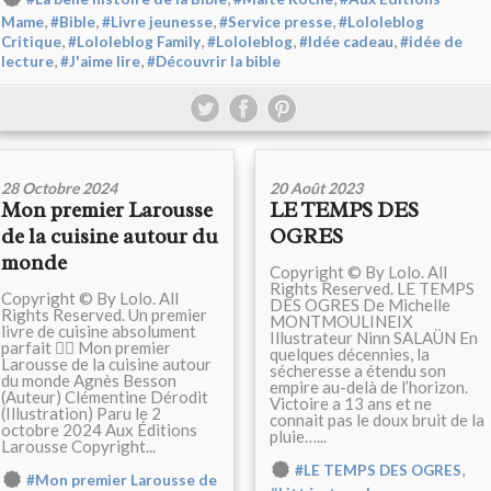
,
,
,
,
Mame
#Bible
#Livre jeunesse
#Service presse
#Lololeblog
,
,
,
,
Critique
#Lololeblog Family
#Lololeblog
#Idée cadeau
#idée de
,
,
lecture
#J'aime lire
#Découvrir la bible
28 Octobre 2024
20 Août 2023
Mon premier Larousse
LE TEMPS DES
de la cuisine autour du
OGRES
monde
Copyright © By Lolo. All
Rights Reserved. LE TEMPS
Copyright © By Lolo. All
DES OGRES De Michelle
Rights Reserved. Un premier
MONTMOULINEIX
livre de cuisine absolument
Illustrateur Ninn SALAÜN En
parfait 👍🏻 Mon premier
quelques décennies, la
Larousse de la cuisine autour
sécheresse a étendu son
du monde Agnès Besson
empire au-delà de l’horizon.
(Auteur) Clémentine Dérodit
Victoire a 13 ans et ne
(Illustration) Paru le 2
connait pas le doux bruit de la
octobre 2024 Aux Éditions
pluie…...
Larousse Copyright...
,
#LE TEMPS DES OGRES
#Mon premier Larousse de