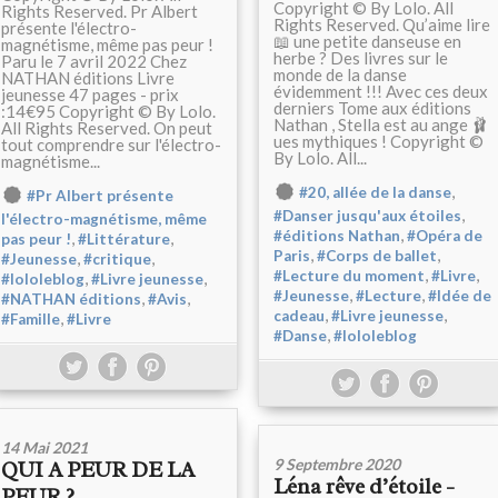
Copyright © By Lolo. All
Rights Reserved. Pr Albert
Rights Reserved. Qu’aime lire
présente l'électro-
📖 une petite danseuse en
magnétisme, même pas peur !
herbe ? Des livres sur le
Paru le 7 avril 2022 Chez
monde de la danse
NATHAN éditions Livre
évidemment !!! Avec ces deux
jeunesse 47 pages - prix
derniers Tome aux éditions
:14€95 Copyright © By Lolo.
Nathan , Stella est au ange 🩰
All Rights Reserved. On peut
ues mythiques ! Copyright ©
tout comprendre sur l'électro-
By Lolo. All...
magnétisme...
,
#20, allée de la danse
#Pr Albert présente
,
#Danser jusqu'aux étoiles
l'électro-magnétisme, même
,
#éditions Nathan
#Opéra de
,
,
pas peur !
#Littérature
,
,
Paris
#Corps de ballet
,
,
#Jeunesse
#critique
,
,
#Lecture du moment
#Livre
,
,
#lololeblog
#Livre jeunesse
,
,
#Jeunesse
#Lecture
#Idée de
,
,
#NATHAN éditions
#Avis
,
,
cadeau
#Livre jeunesse
,
#Famille
#Livre
,
#Danse
#lololeblog
14 Mai 2021
9 Septembre 2020
QUI A PEUR DE LA
Léna rêve d’étoile -
PEUR ?