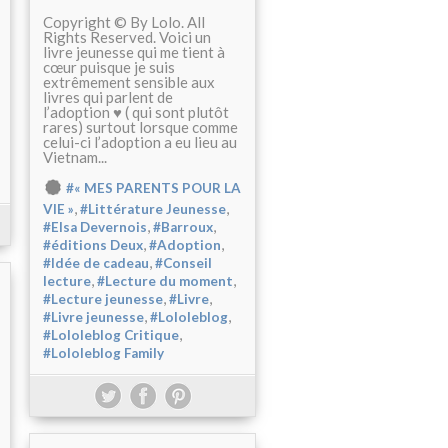
Copyright © By Lolo. All
Rights Reserved. Voici un
livre jeunesse qui me tient à
cœur puisque je suis
extrêmement sensible aux
livres qui parlent de
l’adoption ♥️ ( qui sont plutôt
rares) surtout lorsque comme
celui-ci l’adoption a eu lieu au
Vietnam...
#« MES PARENTS POUR LA
,
,
VIE »
#Littérature Jeunesse
,
,
#Elsa Devernois
#Barroux
,
,
#éditions Deux
#Adoption
,
#Idée de cadeau
#Conseil
,
,
lecture
#Lecture du moment
,
,
#Lecture jeunesse
#Livre
,
,
#Livre jeunesse
#Lololeblog
,
#Lololeblog Critique
#Lololeblog Family