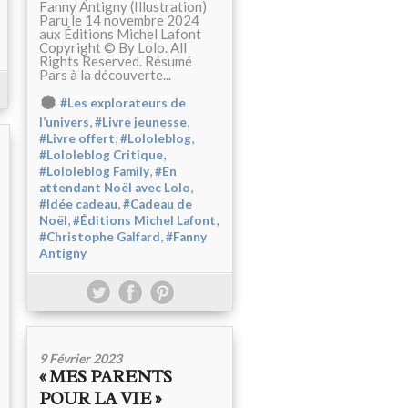
Fanny Antigny (Illustration)
Paru le 14 novembre 2024
aux Éditions Michel Lafont
Copyright © By Lolo. All
Rights Reserved. Résumé
Pars à la découverte...
#Les explorateurs de
,
,
l’univers
#Livre jeunesse
,
,
#Livre offert
#Lololeblog
,
#Lololeblog Critique
,
#Lololeblog Family
#En
,
attendant Noël avec Lolo
,
#Idée cadeau
#Cadeau de
,
,
Noël
#Éditions Michel Lafont
,
#Christophe Galfard
#Fanny
Antigny
9 Février 2023
« MES PARENTS
POUR LA VIE »