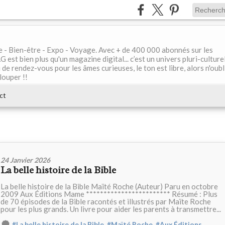
le - Bien-être - Expo - Voyage. Avec + de 400 000 abonnés sur les
 bien plus qu'un magazine digital... c’est un univers pluri-culturel
de rendez-vous pour les âmes curieuses, le ton est libre, alors n'oubl
louper !!
ct
24 Janvier 2026
La belle histoire de la Bible
La belle histoire de la Bible Maïté Roche (Auteur) Paru en octobre
2009 Aux Éditions Mame ************************ Résumé : Plus
de 70 épisodes de la Bible racontés et illustrés par Maïte Roche
pour les plus grands. Un livre pour aider les parents à transmettre...
,
,
#La belle histoire de la Bible
#Maïté Roche
#Aux Éditions