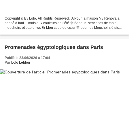
Copyright © By Lolo. All Rights Reserved. IA Pour la maison My Renova a
pensé à tout… mais aux couleurs de l’été 🌞 Sopalin, serviettes de table,
mouchoirs et papier wc 🚻 Mon coup de cœur 💛 pour les Mouchoirs étuis
parfumés double face : papier jaune et...
Promenades égyptologiques dans Paris
Publié le 23/06/2026 à 17:04
Par
Lolo Leblog