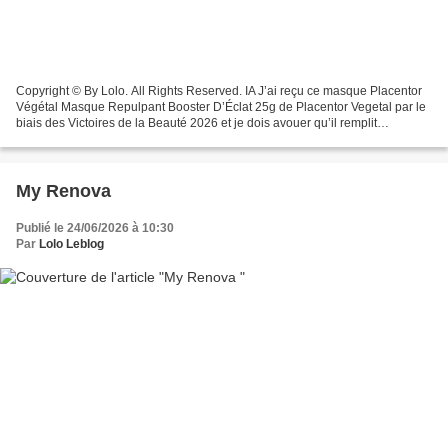
Copyright © By Lolo. All Rights Reserved. IA J’ai reçu ce masque Placentor
Végétal Masque Repulpant Booster D’Éclat 25g de Placentor Vegetal par le
biais des Victoires de la Beauté 2026 et je dois avouer qu’il remplit
parfaitement ses promesses de booster...
My Renova
Publié le 24/06/2026 à 10:30
Par
Lolo Leblog