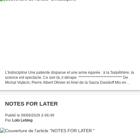
L’Indiscipline Une patiente disparue et une arme égarée : à la Salpêtrière, la
science est spectacle. Ce soir-là, il dérape. **************************** De
Michal Vojtech, Pierre Albert Ollivier et Ariel de la Garza Davidoff Mis en
scène par Ariel de...
NOTES FOR LATER
Publié le 08/06/2026 à 08:40
Par
Lolo Leblog