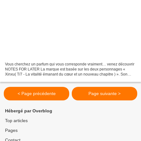
Vous cherchez un parfum qui vous corresponde vraiment… venez découvrir
NOTES FOR LATER La marque est basée sur les deux personnages «
Xinxu( T/7 - La vitalité émanant du cœur et un nouveau chapitre ) ». Son
odeur vous invite à libérer ensemble votre énergie...
< Page précédente
Page suivante >
Hébergé par Overblog
Top articles
Pages
Contact