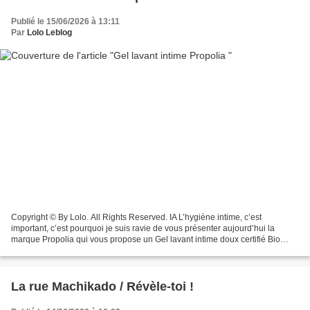
Publié le 15/06/2026 à 13:11
Par
Lolo Leblog
Copyright © By Lolo. All Rights Reserved. IA L’hygiène intime, c’est
important, c’est pourquoi je suis ravie de vous présenter aujourd’hui la
marque Propolia qui vous propose un Gel lavant intime doux certifié Bio
Propolis & Tea tree Avec sa formule douce...
La rue Machikado / Révèle-toi !