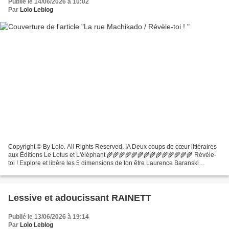
Publié le 14/06/2026 à 10:02
Par
Lolo Leblog
Copyright © By Lolo. All Rights Reserved. IA Deux coups de cœur littéraires
aux Éditions Le Lotus et L'éléphant 🌾🌾🌾🌾🌾🌾🌾🌾🌾🌾🌾🌾🌾🌾 Révèle-
toi ! Explore et libère les 5 dimensions de ton être Laurence Baranski
(Auteur) Paru le 8 avril 2026 - 19€95 🌾🌾🌾🌾🌾🌾🌾🌾🌾🌾🌾🌾🌾🌾...
Lessive et adoucissant RAINETT
Publié le 13/06/2026 à 19:14
Par
Lolo Leblog