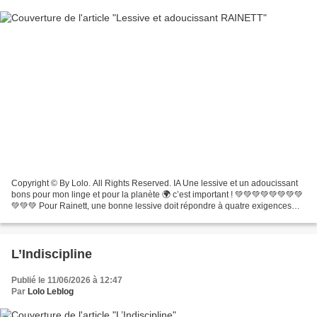
Copyright © By Lolo. All Rights Reserved. IA Une lessive et un adoucissant
bons pour mon linge et pour la planète 🌍 c’est important ! 💚💚💚💚💚💚💚💚
💚💚💚 Pour Rainett, une bonne lessive doit répondre à quatre exigences
indissociables: laver efficacement, respecter...
L’Indiscipline
Publié le 11/06/2026 à 12:47
Par
Lolo Leblog