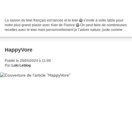
La saison du kiwi français est lancée et le kiwi 🥝 s’invite à votre table pour
notre plus grand plaisir avec Kiwi de France 🥝 On peut faire de nombreuses
recettes avec le kiwi mais personnellement je l’adore nature, juste comme ça
ou en salade de fruits,...
HappyVore
Publié le 29/05/2024 à 11:00
Par
Lolo Leblog