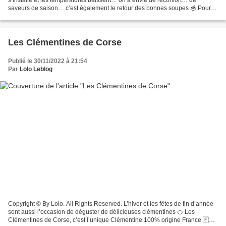
saveurs de saison… c’est également le retour des bonnes soupes 🥣 Pour
mettre vos papilles en émoi je vous propose cette...
Les Clémentines de Corse
Publié le 30/11/2022 à 21:54
Par
Lolo Leblog
Copyright © By Lolo. All Rights Reserved. L’hiver et les fêtes de fin d’année
sont aussi l’occasion de déguster de délicieuses clémentines 🍊 Les
Clémentines de Corse, c’est l’unique Clémentine 100% origine France 🇫🇷