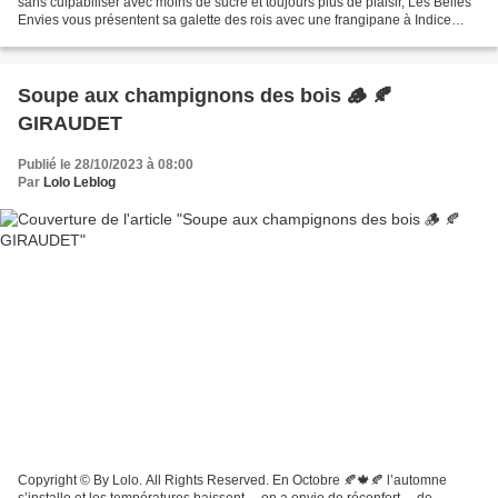
sans culpabiliser avec moins de sucre et toujours plus de plaisir, Les Belles
Envies vous présentent sa galette des rois avec une frangipane à Indice
Glycémique Bas pour un résultat...
Soupe aux champignons des bois 🪵 🍂
GIRAUDET
Publié le 28/10/2023 à 08:00
Par
Lolo Leblog
Copyright © By Lolo. All Rights Reserved. En Octobre 🍂🍁🍂 l’automne
s’installe et les températures baissent… on a envie de réconfort… de