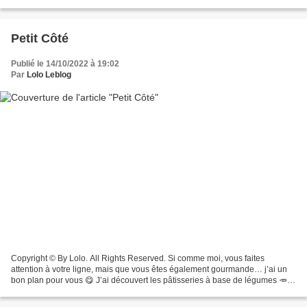
avec son goût unique, délicatement...
Petit Côté
Publié le 14/10/2022 à 19:02
Par
Lolo Leblog
Copyright © By Lolo. All Rights Reserved. Si comme moi, vous faites
attention à votre ligne, mais que vous êtes également gourmande… j’ai un
bon plan pour vous 😋 J’ai découvert les pâtisseries à base de légumes 🥕🎃
de la marque Petit Côté et c’est une...