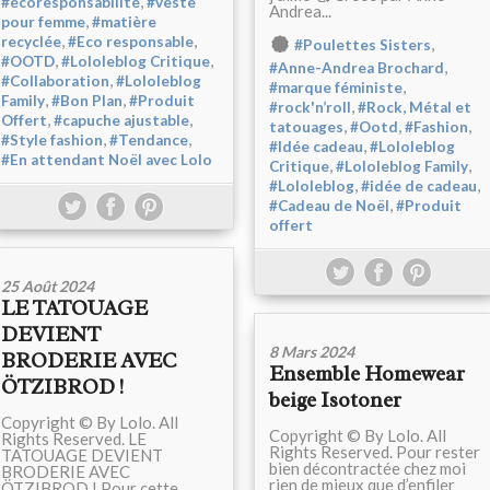
,
#écoresponsabilité
#veste
Andrea...
,
pour femme
#matière
,
,
recyclée
#Eco responsable
,
#Poulettes Sisters
,
,
#OOTD
#Lololeblog Critique
,
#Anne-Andrea Brochard
,
#Collaboration
#Lololeblog
,
#marque féministe
,
,
Family
#Bon Plan
#Produit
,
#rock'n’roll
#Rock, Métal et
,
,
Offert
#capuche ajustable
,
,
,
tatouages
#Ootd
#Fashion
,
,
#Style fashion
#Tendance
,
#Idée cadeau
#Lololeblog
#En attendant Noël avec Lolo
,
,
Critique
#Lololeblog Family
,
,
#Lololeblog
#idée de cadeau
,
#Cadeau de Noël
#Produit
offert
25 Août 2024
LE TATOUAGE
DEVIENT
8 Mars 2024
BRODERIE AVEC
Ensemble Homewear
ÖTZIBROD !
beige Isotoner
Copyright © By Lolo. All
Copyright © By Lolo. All
Rights Reserved. LE
Rights Reserved. Pour rester
TATOUAGE DEVIENT
bien décontractée chez moi
BRODERIE AVEC
rien de mieux que d’enfiler
ÖTZIBROD ! Pour cette