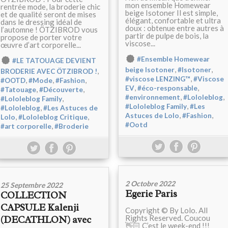
mon ensemble Homewear
rentrée mode, la broderie chic
beige Isotoner Il est simple,
et de qualité seront de mises
élégant, confortable et ultra
dans le dressing idéal de
doux : obtenue entre autres à
l’automne ! ÖTZIBROD vous
partir de pulpe de bois, la
propose de porter votre
viscose...
œuvre d’art corporelle...
#Ensemble Homewear
#LE TATOUAGE DEVIENT
,
,
beige Isotoner
#Isotoner
,
BRODERIE AVEC ÖTZIBROD !
,
#viscose LENZING™
#Viscose
,
,
,
#OOTD
#Mode
#Fashion
,
,
EV
#éco-responsable
,
,
#Tatouage
#Découverte
,
,
#environnement
#Lololeblog
,
#Lololeblog Family
,
#Lololeblog Family
#Les
,
#Lololeblog
#Les Astuces de
,
,
Astuces de Lolo
#Fashion
,
,
Lolo
#Lololeblog Critique
#Ootd
,
#art corporelle
#Broderie
2 Octobre 2022
25 Septembre 2022
Egerie Paris
COLLECTION
CAPSULE Kalenji
Copyright © By Lolo. All
Rights Reserved. Coucou
(DECATHLON) avec
👋🏻 C’est le week-end !!!