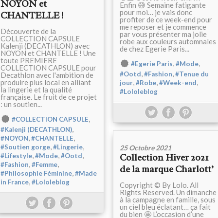
NOYON et
Enfin 😅 Semaine fatigante
pour moi… je vais donc
CHANTELLE !
profiter de ce week-end pour
me reposer et je commence
Découverte de la
par vous présenter ma jolie
COLLECTION CAPSULE
robe aux couleurs automnales
Kalenji (DECATHLON) avec
de chez Egerie Paris...
NOYON et CHANTELLE ! Une
toute PREMIERE
,
,
#Egerie Paris
#Mode
COLLECTION CAPSULE pour
,
,
#Ootd
#Fashion
#Tenue du
Decathlon avec l'ambition de
produire plus local en alliant
,
,
,
jour
#Robe
#Week-end
la lingerie et la qualité
#Lololeblog
française. Le fruit de ce projet
: un soutien...
,
#COLLECTION CAPSULE
,
#Kalenji (DECATHLON)
,
,
#NOYON
#CHANTELLE
,
,
#Soutien gorge
#Lingerie
25 Octobre 2021
,
,
,
Collection Hiver 2021
#Lifestyle
#Mode
#Ootd
,
,
#Fashion
#Femme
de la marque Charlott’
,
#Philosophie Féminine
#Made
,
in France
#Lololeblog
Copyright © By Lolo. All
Rights Reserved. Un dimanche
à la campagne en famille, sous
un ciel bleu éclatant… ça fait
du bien 🤩 L’occasion d’une