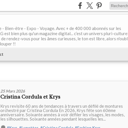
le - Bien-être - Expo - Voyage. Avec + de 400 000 abonnés sur les
 bien plus qu'un magazine digital... c’est un univers pluri-culturel
de rendez-vous pour les âmes curieuses, le ton est libre, alors n'oubl
louper !!
ct
25 Mars 2026
Cristina Cordula et Krys
Krys revisite 60 ans de tendances à travers un défilé de montures
orchestré par Cristina Cordula En 2026, Krys fête son 60ème
anniversaire. Soixante années à voir défiler les visages, les modes,
les silhouettes. Soixante années pendant lesquelles les...
,
,
,
,
#Krys
#Lunettes
#Cristina Cordula
#Fashion Krys