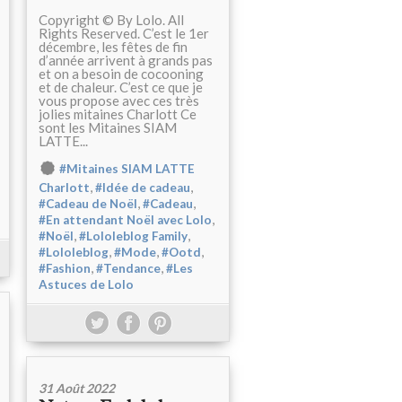
Copyright © By Lolo. All
Rights Reserved. C’est le 1er
décembre, les fêtes de fin
d’année arrivent à grands pas
et on a besoin de cocooning
et de chaleur. C’est ce que je
vous propose avec ces très
jolies mitaines Charlott Ce
sont les Mitaines SIAM
LATTE...
#Mitaines SIAM LATTE
,
,
Charlott
#Idée de cadeau
,
,
#Cadeau de Noël
#Cadeau
,
#En attendant Noël avec Lolo
,
,
#Noël
#Lololeblog Family
,
,
,
#Lololeblog
#Mode
#Ootd
,
,
#Fashion
#Tendance
#Les
Astuces de Lolo
31 Août 2022