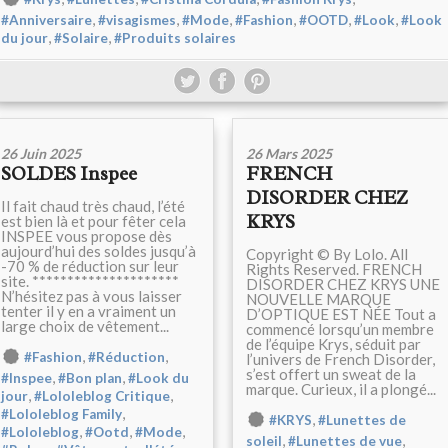
,
,
,
,
,
,
#Anniversaire
#visagismes
#Mode
#Fashion
#OOTD
#Look
#Look
,
,
du jour
#Solaire
#Produits solaires
26 Juin 2025
26 Mars 2025
SOLDES Inspee
FRENCH
DISORDER CHEZ
Il fait chaud très chaud, l’été
KRYS
est bien là et pour fêter cela
INSPEE vous propose dès
aujourd’hui des soldes jusqu’à
Copyright © By Lolo. All
-70 % de réduction sur leur
Rights Reserved. FRENCH
site. *********************
DISORDER CHEZ KRYS UNE
N’hésitez pas à vous laisser
NOUVELLE MARQUE
tenter il y en a vraiment un
D’OPTIQUE EST NÉE Tout a
large choix de vêtement...
commencé lorsqu’un membre
de l’équipe Krys, séduit par
,
,
#Fashion
#Réduction
l’univers de French Disorder,
s’est offert un sweat de la
,
,
#Inspee
#Bon plan
#Look du
marque. Curieux, il a plongé...
,
,
jour
#Lololeblog Critique
,
#Lololeblog Family
,
#KRYS
#Lunettes de
,
,
,
#Lololeblog
#Ootd
#Mode
,
,
soleil
#Lunettes de vue