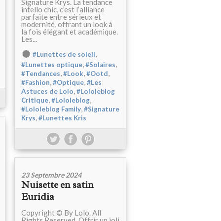
Signature Krys. La tendance
intello chic, c’est l’alliance
parfaite entre sérieux et
modernité, offrant un look à
la fois élégant et académique.
Les...
,
#Lunettes de soleil
,
,
#Lunettes optique
#Solaires
,
,
,
#Tendances
#Look
#Ootd
,
,
#Fashion
#Optique
#Les
,
Astuces de Lolo
#Lololeblog
,
,
Critique
#Lololeblog
,
#Lololeblog Family
#Signature
,
Krys
#Lunettes Kris
23 Septembre 2024
Nuisette en satin
Euridia
Copyright © By Lolo. All
Rights Reserved. Offrir un joli