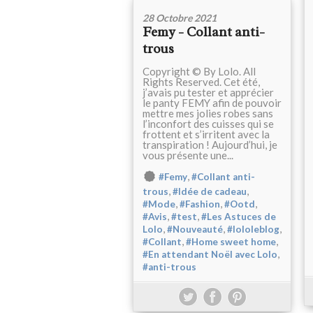
28 Octobre 2021
Femy - Collant anti-
trous
Copyright © By Lolo. All
Rights Reserved. Cet été,
j’avais pu tester et apprécier
le panty FEMY afin de pouvoir
mettre mes jolies robes sans
l’inconfort des cuisses qui se
frottent et s’irritent avec la
transpiration ! Aujourd’hui, je
vous présente une...
,
#Femy
#Collant anti-
,
,
trous
#Idée de cadeau
,
,
,
#Mode
#Fashion
#Ootd
,
,
#Avis
#test
#Les Astuces de
,
,
,
Lolo
#Nouveauté
#lololeblog
,
,
#Collant
#Home sweet home
,
#En attendant Noël avec Lolo
#anti-trous