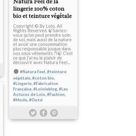
Natura Feel de la
lingerie 100% coton
bio et teinture végétale
Copyright © By Lolo. All
Rights Reserved. 🍃Saviez-
vous qu’on peut prendre soin
de soi, mais aussi de la nature
et avoir une consommation
plus responsable jusque dans
nos sous vêtements ?!🍃 C’est
ce que j’ai eu le plaisir de
découvrir avec Natura Feel...
,
#Natura Feel
#teinture
,
,
végétale
#coton bio
,
#Lingerie
#Fabrication
,
,
Française
#Lololeblog
#Les
,
,
Astuces de Lolo
#Fashion
,
#Mode
#Ootd