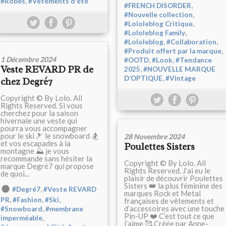
,
#Robes
#Vêtements d'été
,
#FRENCH DISORDER
,
#Nouvelle collection
,
#Lololeblog Critique
,
#Lololeblog Family
,
,
#Lololeblog
#Collaboration
,
#Produit offert par la marque
1 Décembre 2024
,
,
#OOTD
#Look
#Tendance
Veste REVARD PR de
,
2025
#NOUVELLE MARQUE
,
D’OPTIQUE
#Vintage
chez Degré7
Copyright © By Lolo. All
Rights Reserved. Si vous
cherchez pour la saison
hivernale une veste qui
pourra vous accompagner
pour le ski 🎿 le snowboard 🏂
28 Novembre 2024
et vos escapades à la
Poulettes Sisters
montagne ⛰️ je vous
recommande sans hésiter la
Copyright © By Lolo. All
marque Degré7 qui propose
Rights Reserved. J’ai eu le
de quoi...
plaisir de découvrir Poulettes
Sisters 👑 la plus féminine des
,
#Degré7
#Veste REVARD
marques Rock et Metal
,
,
,
PR
#Fashion
#Ski
françaises de vêtements et
d’accessoires avec une touche
,
#Snowboard
#membrane
Pin-UP ❤️ C’est tout ce que
,
imperméable
j’aime 🥰 Créée par Anne-